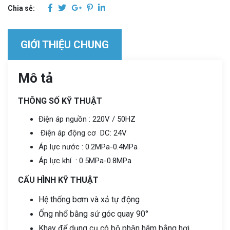
Chia sẻ:
GIỚI THIỆU CHUNG
Mô tả
THÔNG SỐ KỸ THUẬT
Điện áp nguồn : 220V / 50HZ
Điện áp động cơ DC: 24V
Áp lực nước : 0.2MPa-0.4MPa
Áp lực khí : 0.5MPa-0.8MPa
CẤU HÌNH KỸ THUẬT
Hệ thống bơm và xả tự động
Ống nhổ bằng sứ góc quay 90°
Khay để dụng cụ có bộ phận hãm bằng hơi