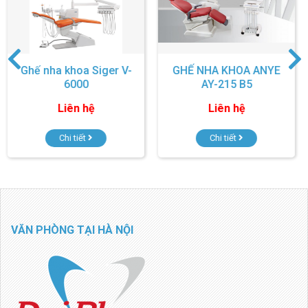
V-
GHẾ NHA KHOA ANYE
GHẾ NHA KHOA ANY
AY-215 B5
AY-215 B3
Liên hệ
Liên hệ
Chi tiết
Chi tiết
VĂN PHÒNG TẠI HÀ NỘI